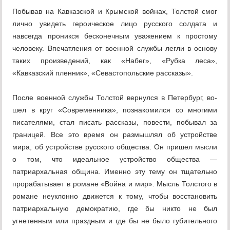
Побывав на Кавказской и Крымской войнах, Толстой смог
лично увидеть героическое лицо русского солдата и
навсегда проникся бесконечным уважением к простому
человеку. Впечат­ления от военной службы легли в основу
таких произведений, как «Набег», «Рубка леса»,
«Кавказский пленник», «Севастопольские рассказы».
После военной службы Толстой вернулся в Петербург, во­
шел в круг «Современника», познакомился со многими
писате­лями, стал писать рассказы, повести, побывал за
границей. Все это время он размышлял об устройстве
мира, об устройстве рус­ского общества. Он пришел мысли
о том, что идеальное устрой­ство общества —
патриархальная община. Именно эту тему он тщательно
прорабатывает в романе «Война и мир». Мысль Тол­стого в
романе неуклонно движется к тому, чтобы восстановить
патриархальную демократию, где бы никто не был
угнетенным или праздным и где бы не было губительного