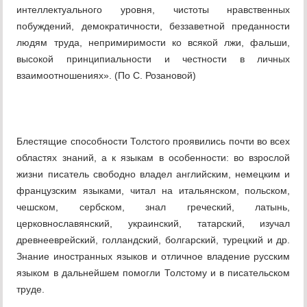
интеллектуального уровня, чистоты нравственных
побуждений, демокра­тичности, беззаветной преданности
людям труда, непримиримо­сти ко всякой лжи, фальши,
высокой принципиальности и чест­ности в личных
взаимоотношениях». (По С. Розановой)
Блестящие способности Толстого проявились почти во всех
областях знаний, а к языкам в особенности: во взрослой
жизни писатель свободно владел английским, немецким и
фран­цузским языками, читал на итальянском, польском,
чешском, сербском, знал греческий, латынь,
церковнославянский, украин­ский, татарский, изучал
древнееврейский, голландский, болгар­ский, турецкий и др.
Знание иностранных языков и отличное владение русским
языком в дальнейшем помогли Толстому и в писательском
труде.