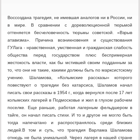
Воссоздана трагедия, не имевшая аналогов ни в России, ни
в мире. В сравнении с дореволюционной тюрьмой
оттеняется бесчеловечность тюрьмы советской. «Взрыв
атавизма». Причина возникновения и существования
ГУЛага - нравственная, умственная и гражданская слабость
общества перед государством плюс беспримерная
жестокость власти, как бы мстившей своим подданным за
то, что они не такие, какими должны быть по марксистскому
учению. Шаламова, «Колымские рассказы» которого
повествуют о трагедии без катарсиса, Шаламов начал
писать свои рассказы в 1954 г., когда вернулся после 17 лет
колымских лагерей в Подмосковье и жил в глухом рабочем
поселке. Еще раньше, работая лагерным фельдшером в
тайге, он начал писать стихи. И то и другое не могло быть
тогда напечатано и распространялось среди близких
людей.В том и суть, что трагедия Варлама Шаламова
отнюдь не была уникальной. Через лагеря в нашей стране