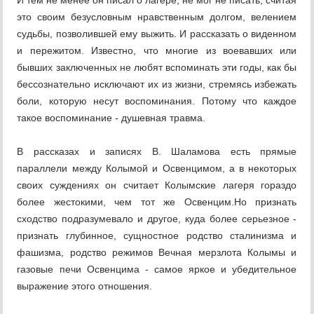
И тем не менее он писал о лагере, не мог не писать, считая
это своим безусловным нравственным долгом, велением
судьбы, позволившей ему выжить. И рассказать о виденном
и пережитом. Известно, что многие из воевавших или
бывших заключенных не любят вспоминать эти годы, как бы
бессознательно исключают их из жизни, стремясь избежать
боли, которую несут воспоминания. Потому что каждое
такое воспоминание - душевная травма.
В рассказах и записях В. Шаламова есть прямые
параллели между Колымой и Освенцимом, а в некоторых
своих суждениях он считает Колымские лагеря гораздо
более жестокими, чем тот же Освенцим.Но признать
сходство подразумевало и другое, куда более серьезное -
признать глубинное, сущностное родство сталинизма и
фашизма, родство режимов Вечная мерзлота Колымы и
газовые печи Освенцима - самое яркое и убедительное
выражение этого отношения.