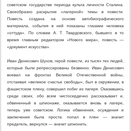
советском государстве периода культа личности Сталина.
Свое­образно раскрытие «лагерной» темы в повести.
Повесть создана на основе автобиографического
материала, события в ней показаны глазами человека
«оттуда». По словам А. Т. Твардовского, бывшего в то
время главным ре­дактором «Нового мира», повесть —
«документ искусства».
Иван Денисович Шухов, герой повести, из тысяч тех людей,
которые были репрессированы безвинно. Иван Денисович
воевал на фронтах Ве­ликой Отечественной войны,
отстаивая «великое счастье свободы», был в окружении, в
фашистском плену, совершил побег из лагеря. Оказавшись
среди своих, обо всем чистосердечно рассказывает и,
обвиненный в шпиона­же, оказывается вновь в лагере,
теперь уже советском. Логика обвинения, осуждения и
заключения была проста: попал в плен — значит
предатель, вернулся — значит шпионить.