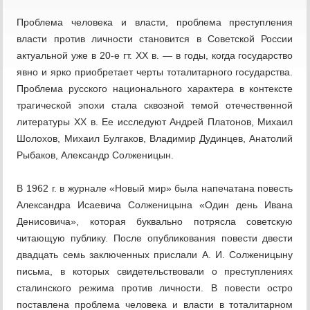
Проблема человека и власти, проблема преступления
власти против личности становится в Советской России
актуальной уже в 20-е гт. XX в. — в годы, когда государство
явно и ярко приобретает черты тоталитарного государства.
Проблема русского национального характера в контексте
тра­гической эпохи стала сквозной темой отечественной
литературы XX в. Ее исследуют Андрей Платонов, Михаил
Шолохов, Михаил Булгаков, Вла­димир Дудинцев, Анатолий
Рыбаков, Александр Солженицын.
В 1962 г. в журнале «Новый мир» была напечатана повесть
Алексан­дра Исаевича Солженицына «Один день Ивана
Денисовича», которая бук­вально потрясла советскую
читающую публику. После опубликования повес­ти двести
двадцать семь заключенных прислали А. И. Солженицыну
письма, в которых свидетельствовали о преступлениях
сталинского режима против личности. В повести остро
поставлена проблема человека и власти в тота­литарном