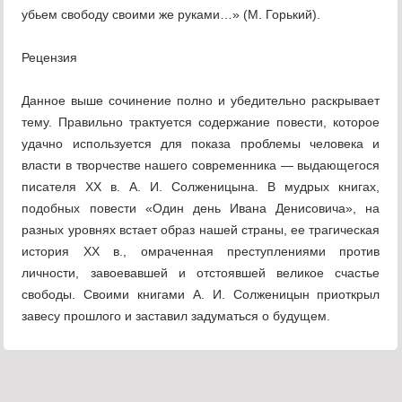
убьем свободу своими же руками…» (М. Горький).
Рецензия
Данное выше сочинение полно и убедительно раскрывает
тему. Пра­вильно трактуется содержание повести, которое
удачно используется для показа проблемы человека и
власти в творчестве нашего современника — выдающегося
писателя XX в. А. И. Солженицына. В мудрых книгах,
подоб­ных повести «Один день Ивана Денисовича», на
разных уровнях встает образ нашей страны, ее трагическая
история XX в., омраченная преступ­лениями против
личности, завоевавшей и отстоявшей великое счастье
свобо­ды. Своими книгами А. И. Солженицын приоткрыл
завесу прошлого и заста­вил задуматься о будущем.