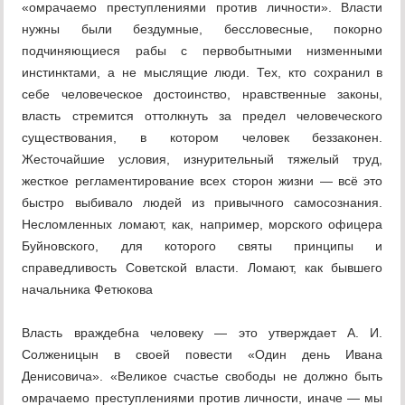
«омрачаемо преступ­лениями против личности». Власти
нужны были бездумные, бессловесные, покорно
подчиняющиеся рабы с первобытными низменными
инстинкта­ми, а не мыслящие люди. Тех, кто сохранил в
себе человеческое достоинст­во, нравственные законы,
власть стремится оттолкнуть за предел челове­ческого
существования, в котором человек беззаконен.
Жесточайшие усло­вия, изнурительный тяжелый труд,
жесткое регламентирование всех сторон жизни — всё это
быстро выбивало людей из привычного самосознания.
Несломленных ломают, как, например, морского офицера
Буйновского, для которого святы принципы и
справедливость Советской власти. Ломают, как бывшего
начальника Фетюкова
Власть враждебна человеку — это утверждает А. И.
Солженицын в своей повести «Один день Ивана
Денисовича». «Великое счастье свободы не должно быть
омрачаемо преступлениями против личности, иначе — мы