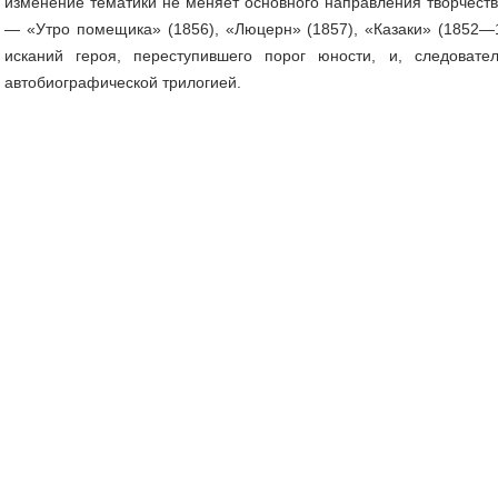
изменение тематики не меняет основного направле­ния творчеств
— «Утро помещика» (1856), «Люцерн» (1857), «Каза­ки» (1852—
ис­каний героя, переступившего порог юности, и, сле­доват
автобиогра­фической трилогией.