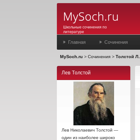
Школьные сочинения по
литературе
Главная
Сочинения
MySoch.ru
>
Сочинения
>
Толстой Л.
Лев Толстой
Лев Николаевич Толстой —
один из наиболее широко